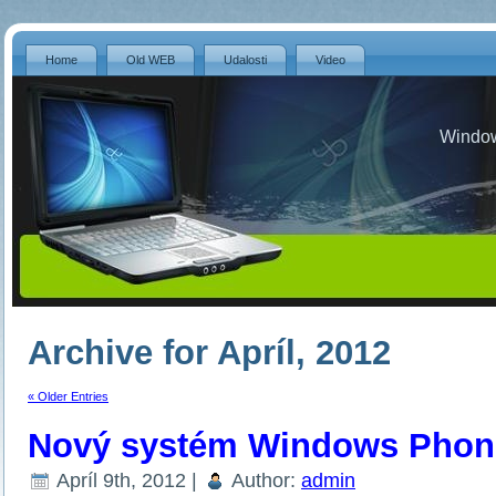
Home
Old WEB
Udalosti
Video
Window
Archive for Apríl, 2012
« Older Entries
Nový systém Windows Phon
Apríl 9th, 2012 |
Author:
admin