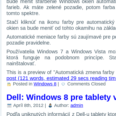
bude meniť sfarbenie Windows okien automat
farieb. Ak máte zelené pozadie, potom farb
tomto spektre.
Stačí kliknúť na ikonu farby pre automatický
okien sa bude meniť od tohto okamihu na zákla
Automatické meniace farby sú zaujímavé pre po
pozadie pravidelne.
Používatelia Windows 7 a Windows Vista mož
ktorá funguje na podobnom princípe. Sta
nainštalovať.
This is a preview of
Automatická zmena farby
post (121 words, estimated 29 secs reading tim
Posted in
Windows 8
|
Comments Closed
Dell: Windows 8 pre tablety 
Apríl 8th, 2012 |
Author:
admin
Podľa uniknutých informácií z Dell-u tablety 