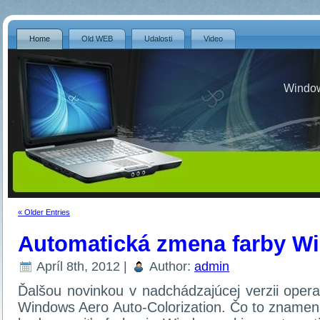
Home
Old WEB
Udalosti
Video
Window
« Older Entries
Automatická zmena farby W
Apríl 8th, 2012 |
Author:
admin
Ďalšou novinkou v nadchádzajúcej verzii ope
Windows Aero Auto-Colorization. Čo to zname